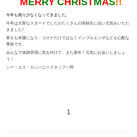
M
E
R
R
Y
C
H
R
I
S
T
M
A
S
!!
今年も残り少なくなってきました。
今年は大変なスタートでしたがたくさんの高校生に会い元気をいただ
きました⤴
寒さも本腰になり、コロナだけではなくインフルエンザなども心配な
季節です。
みんなで体調管理に気を付けて、
また新年！元気にお会いしましょ
う！
シー・エス・カンパニースタッフ一同
1