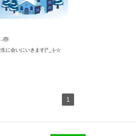
🎂
に会いにいきます(^_-)-☆
1