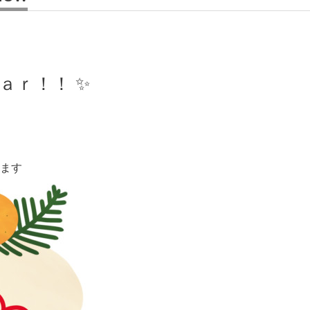
ａｒ！！ ✨
します